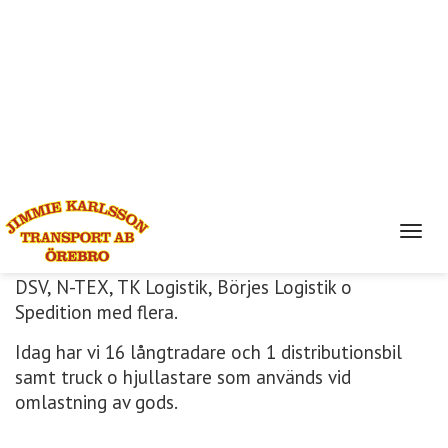
Scania R 142 och trafikerade hela Sverige som
extrabil. 2006 bildades Jimmie Karlsson Transport
AB och började med linjetrafik mellan Örebro –
Göteborg åt DHL.
Idag trafikerar vi i huvudsak Göteborg, Östra
Småland samt Gotland med utgångspunkt Örebro
Värmland Mälardalen.
Två ekipage går med hus åt Myresjöhus i DHL:s
regi. DHL är en av våra största kunder men vi har
idag ett gott samarbete med många andra såsom
DSV, N-TEX, TK Logistik, Börjes Logistik o
Spedition med flera.
Idag har vi 16 långtradare och 1 distributionsbil
samt truck o hjullastare som används vid
omlastning av gods.